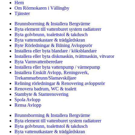
Hem
Om Rörmokaren i Vällingby
Tjänster
Brunnsborrning & Installera Bergvärme
Byta element till vattenburet system radiatorer
Byta golvbrunn, toalettstol & takdusch
Byta vattenutkastare & trädgårdskran
Byte Rörledningar & Bilning Avloppsrör
Installera eller byta blandare / köksblandare
Installera eller byta diskmaskin, tvättmaskin, vitvaror
Byta Varmvattenberedare
Installera eller byta vattenpump / värmepump
Installera Enskilt Avlopp, Reningsverk,
Trekammarbrunn/Slamavskiljare
Relining rörledningar & Renovering avloppsrör
Renovera badrum, WC & toalett
Stambyte & Stamrenovering
Spola Avlopp
Rensa Avlopp
Brunnsborrning & Installera Bergvärme
Byta element till vattenburet system radiatorer
Byta golvbrunn, toalettstol & takdusch
Byta vattenutkastare & trädgårdskran