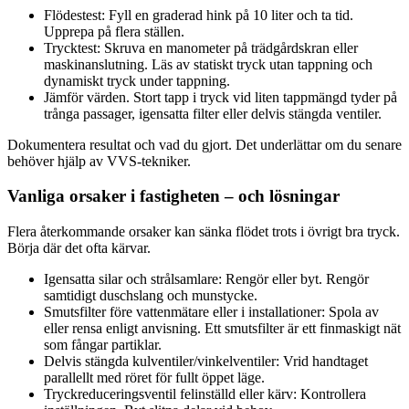
Flödestest: Fyll en graderad hink på 10 liter och ta tid.
Upprepa på flera ställen.
Trycktest: Skruva en manometer på trädgårdskran eller
maskinanslutning. Läs av statiskt tryck utan tappning och
dynamiskt tryck under tappning.
Jämför värden. Stort tapp i tryck vid liten tappmängd tyder på
trånga passager, igensatta filter eller delvis stängda ventiler.
Dokumentera resultat och vad du gjort. Det underlättar om du senare
behöver hjälp av VVS-tekniker.
Vanliga orsaker i fastigheten – och lösningar
Flera återkommande orsaker kan sänka flödet trots i övrigt bra tryck.
Börja där det ofta kärvar.
Igensatta silar och strålsamlare: Rengör eller byt. Rengör
samtidigt duschslang och munstycke.
Smutsfilter före vattenmätare eller i installationer: Spola av
eller rensa enligt anvisning. Ett smutsfilter är ett finmaskigt nät
som fångar partiklar.
Delvis stängda kulventiler/vinkelventiler: Vrid handtaget
parallellt med röret för fullt öppet läge.
Tryckreduceringsventil felinställd eller kärv: Kontrollera