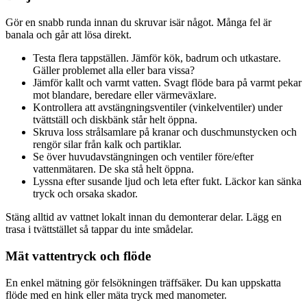
Gör en snabb runda innan du skruvar isär något. Många fel är
banala och går att lösa direkt.
Testa flera tappställen. Jämför kök, badrum och utkastare.
Gäller problemet alla eller bara vissa?
Jämför kallt och varmt vatten. Svagt flöde bara på varmt pekar
mot blandare, beredare eller värmeväxlare.
Kontrollera att avstängningsventiler (vinkelventiler) under
tvättställ och diskbänk står helt öppna.
Skruva loss strålsamlare på kranar och duschmunstycken och
rengör silar från kalk och partiklar.
Se över huvudavstängningen och ventiler före/efter
vattenmätaren. De ska stå helt öppna.
Lyssna efter susande ljud och leta efter fukt. Läckor kan sänka
tryck och orsaka skador.
Stäng alltid av vattnet lokalt innan du demonterar delar. Lägg en
trasa i tvättstället så tappar du inte smådelar.
Mät vattentryck och flöde
En enkel mätning gör felsökningen träffsäker. Du kan uppskatta
flöde med en hink eller mäta tryck med manometer.