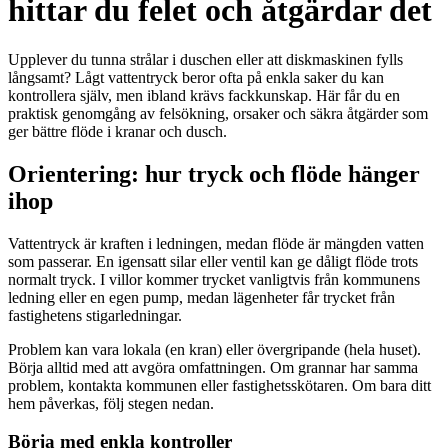
hittar du felet och åtgärdar det
Upplever du tunna strålar i duschen eller att diskmaskinen fylls
långsamt? Lågt vattentryck beror ofta på enkla saker du kan
kontrollera själv, men ibland krävs fackkunskap. Här får du en
praktisk genomgång av felsökning, orsaker och säkra åtgärder som
ger bättre flöde i kranar och dusch.
Orientering: hur tryck och flöde hänger
ihop
Vattentryck är kraften i ledningen, medan flöde är mängden vatten
som passerar. En igensatt silar eller ventil kan ge dåligt flöde trots
normalt tryck. I villor kommer trycket vanligtvis från kommunens
ledning eller en egen pump, medan lägenheter får trycket från
fastighetens stigarledningar.
Problem kan vara lokala (en kran) eller övergripande (hela huset).
Börja alltid med att avgöra omfattningen. Om grannar har samma
problem, kontakta kommunen eller fastighetsskötaren. Om bara ditt
hem påverkas, följ stegen nedan.
Börja med enkla kontroller