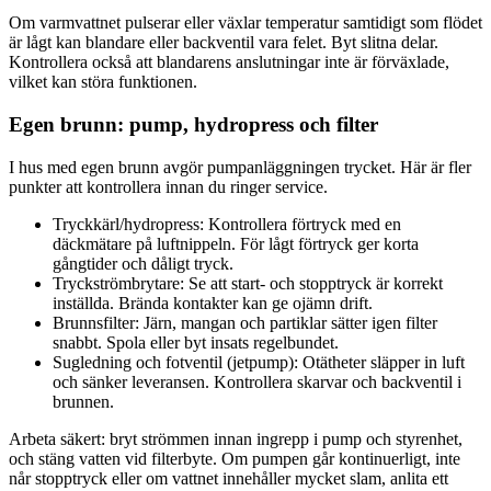
Om varmvattnet pulserar eller växlar temperatur samtidigt som flödet
är lågt kan blandare eller backventil vara felet. Byt slitna delar.
Kontrollera också att blandarens anslutningar inte är förväxlade,
vilket kan störa funktionen.
Egen brunn: pump, hydropress och filter
I hus med egen brunn avgör pumpanläggningen trycket. Här är fler
punkter att kontrollera innan du ringer service.
Tryckkärl/hydropress: Kontrollera förtryck med en
däckmätare på luftnippeln. För lågt förtryck ger korta
gångtider och dåligt tryck.
Tryckströmbrytare: Se att start- och stopptryck är korrekt
inställda. Brända kontakter kan ge ojämn drift.
Brunnsfilter: Järn, mangan och partiklar sätter igen filter
snabbt. Spola eller byt insats regelbundet.
Sugledning och fotventil (jetpump): Otätheter släpper in luft
och sänker leveransen. Kontrollera skarvar och backventil i
brunnen.
Arbeta säkert: bryt strömmen innan ingrepp i pump och styrenhet,
och stäng vatten vid filterbyte. Om pumpen går kontinuerligt, inte
når stopptryck eller om vattnet innehåller mycket slam, anlita ett