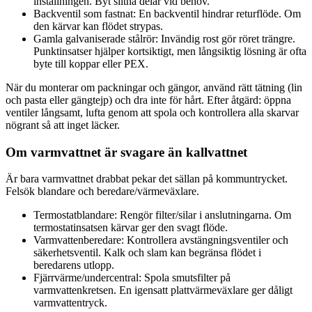
inställningen. Byt slitna delar vid behov.
Backventil som fastnat: En backventil hindrar returflöde. Om
den kärvar kan flödet strypas.
Gamla galvaniserade stålrör: Invändig rost gör röret trängre.
Punktinsatser hjälper kortsiktigt, men långsiktig lösning är ofta
byte till koppar eller PEX.
När du monterar om packningar och gängor, använd rätt tätning (lin
och pasta eller gängtejp) och dra inte för hårt. Efter åtgärd: öppna
ventiler långsamt, lufta genom att spola och kontrollera alla skarvar
nögrant så att inget läcker.
Om varmvattnet är svagare än kallvattnet
Är bara varmvattnet drabbat pekar det sällan på kommuntrycket.
Felsök blandare och beredare/värmeväxlare.
Termostatblandare: Rengör filter/silar i anslutningarna. Om
termostatinsatsen kärvar ger den svagt flöde.
Varmvattenberedare: Kontrollera avstängningsventiler och
säkerhetsventil. Kalk och slam kan begränsa flödet i
beredarens utlopp.
Fjärrvärme/undercentral: Spola smutsfilter på
varmvattenkretsen. En igensatt plattvärmeväxlare ger dåligt
varmvattentryck.