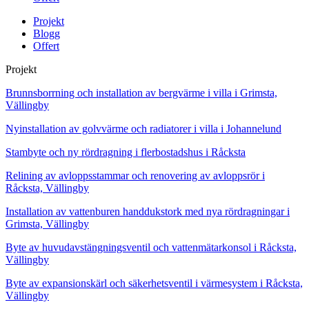
Projekt
Blogg
Offert
Projekt
Brunnsborrning och installation av bergvärme i villa i Grimsta,
Vällingby
Nyinstallation av golvvärme och radiatorer i villa i Johannelund
Stambyte och ny rördragning i flerbostadshus i Råcksta
Relining av avloppsstammar och renovering av avloppsrör i
Råcksta, Vällingby
Installation av vattenburen handdukstork med nya rördragningar i
Grimsta, Vällingby
Byte av huvudavstängningsventil och vattenmätarkonsol i Råcksta,
Vällingby
Byte av expansionskärl och säkerhetsventil i värmesystem i Råcksta,
Vällingby