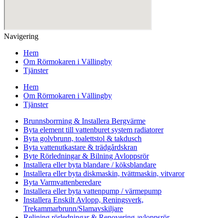
Navigering
Hem
Om Rörmokaren i Vällingby
Tjänster
Hem
Om Rörmokaren i Vällingby
Tjänster
Brunnsborrning & Installera Bergvärme
Byta element till vattenburet system radiatorer
Byta golvbrunn, toalettstol & takdusch
Byta vattenutkastare & trädgårdskran
Byte Rörledningar & Bilning Avloppsrör
Installera eller byta blandare / köksblandare
Installera eller byta diskmaskin, tvättmaskin, vitvaror
Byta Varmvattenberedare
Installera eller byta vattenpump / värmepump
Installera Enskilt Avlopp, Reningsverk,
Trekammarbrunn/Slamavskiljare
Relining rörledningar & Renovering avloppsrör