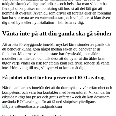
trädgårdskran) väldigt användbar – och helst ska man så klart ha
flera på olika platser runt omkring sitt hus så att det lätt går att
komma åt överallt. Även du som driver ett företag eller en förening
kan ha stor nytta av en vattenutkastare, och vi hjälper så klart även
dig med byte eller nyinstallation – hör bara av dig.
Vänta inte på att din gamla ska gå sönder
Att arbeta förebyggande innebär mycket färre stunder av panik där
du behöver kunna göra något medan saken du behöver är ur
funktion. Moderna vattenutkastare har frysskydd, men äldre
modeller har inte det, och tills dess att du byter ut din äldre kran
utgör varje vinter en risk för att din kran ska frysa sönder, så vänta
inte. Hör av dig till oss, så byter vi ut kranen åt dig.
Få jobbet utfört för bra priser med ROT-avdrag
När du anlitar oss innebär det att du drar nytta av vår erfarenhet och
kompetens, och våra bra kontakter med leverantörer. Vi kan därför
erbjuda riktigt bra priser och gratis offerter – och du kan dessutom
använda ROT-avdraget för att få ned slutpriset ytterligare.