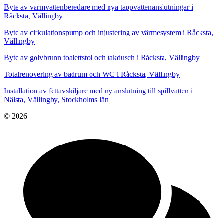
Byte av varmvattenberedare med nya tappvattenanslutningar i
Råcksta, Vällingby
Byte av cirkulationspump och injustering av värmesystem i Råcksta,
Vällingby
Byte av golvbrunn toalettstol och takdusch i Råcksta, Vällingby
Totalrenovering av badrum och WC i Råcksta, Vällingby
Installation av fettavskiljare med ny anslutning till spillvatten i
Nälsta, Vällingby, Stockholms län
© 2026