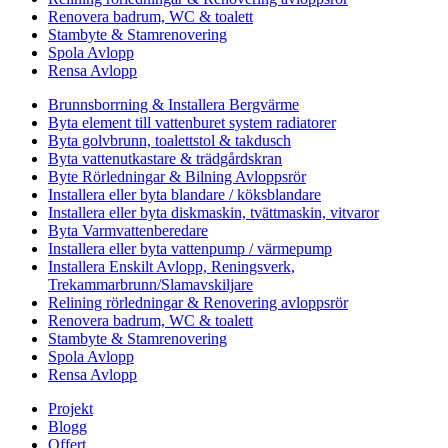
Renovera badrum, WC & toalett
Stambyte & Stamrenovering
Spola Avlopp
Rensa Avlopp
Brunnsborrning & Installera Bergvärme
Byta element till vattenburet system radiatorer
Byta golvbrunn, toalettstol & takdusch
Byta vattenutkastare & trädgårdskran
Byte Rörledningar & Bilning Avloppsrör
Installera eller byta blandare / köksblandare
Installera eller byta diskmaskin, tvättmaskin, vitvaror
Byta Varmvattenberedare
Installera eller byta vattenpump / värmepump
Installera Enskilt Avlopp, Reningsverk,
Trekammarbrunn/Slamavskiljare
Relining rörledningar & Renovering avloppsrör
Renovera badrum, WC & toalett
Stambyte & Stamrenovering
Spola Avlopp
Rensa Avlopp
Projekt
Blogg
Offert