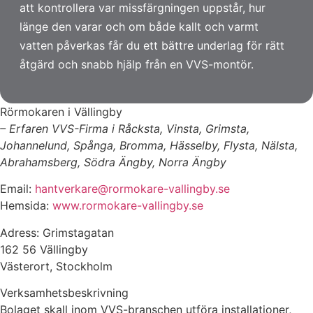
att kontrollera var missfärgningen uppstår, hur
länge den varar och om både kallt och varmt
vatten påverkas får du ett bättre underlag för rätt
åtgärd och snabb hjälp från en VVS-montör.
Rörmokaren i Vällingby
– Erfaren VVS-Firma i Råcksta, Vinsta, Grimsta,
Johannelund, Spånga, Bromma, Hässelby, Flysta, Nälsta,
Abrahamsberg, Södra Ängby, Norra Ängby
Email:
hantverkare@rormokare-vallingby.se
Hemsida:
www.rormokare-vallingby.se
Adress: Grimstagatan
162 56 Vällingby
Västerort, Stockholm
Verksamhetsbeskrivning
Bolaget skall inom VVS-branschen utföra installationer,