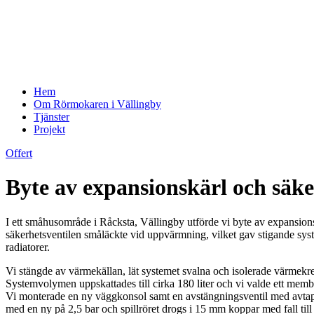
Hem
Om Rörmokaren i Vällingby
Tjänster
Projekt
Offert
Byte av expansionskärl och säke
I ett småhusområde i Råcksta, Vällingby utförde vi byte av expansionsk
säkerhetsventilen småläckte vid uppvärmning, vilket gav stigande syst
radiatorer.
Vi stängde av värmekällan, lät systemet svalna och isolerade värmekre
Systemvolymen uppskattades till cirka 180 liter och vi valde ett membr
Vi monterade en ny väggkonsol samt en avstängningsventil med avtappni
med en ny på 2,5 bar och spillröret drogs i 15 mm koppar med fall till