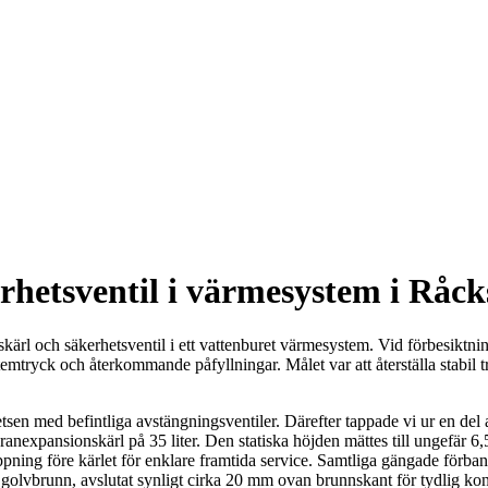
rhetsventil i värmesystem i Råck
ärl och säkerhetsventil i ett vattenburet värmesystem. Vid förbesiktning
emtryck och återkommande påfyllningar. Målet var att återställa stabil t
tsen med befintliga avstängningsventiler. Därefter tappade vi ur en del
anexpansionskärl på 35 liter. Den statiska höjden mättes till ungefär 6
ng före kärlet för enklare framtida service. Samtliga gängade förband 
 golvbrunn, avslutat synligt cirka 20 mm ovan brunnskant för tydlig kon