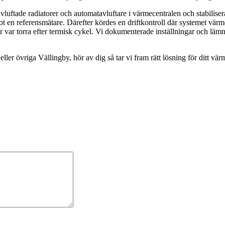
avluftade radiatorer och automatavluftare i värmecentralen och stabilisera
ot en referensmätare. Därefter kördes en driftkontroll där systemet vär
 var torra efter termisk cykel. Vi dokumenterade inställningar och lämnad
ller övriga Vällingby, hör av dig så tar vi fram rätt lösning för ditt vä